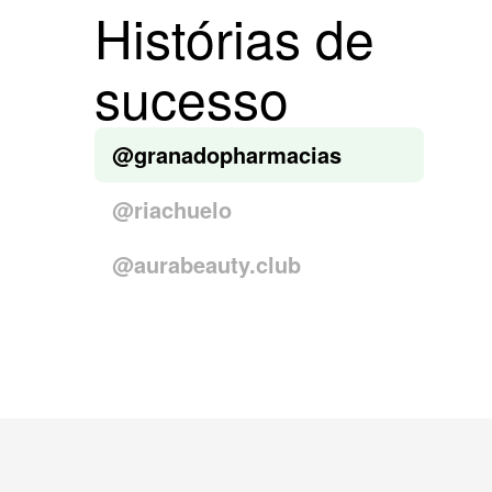
Histórias de
sucesso
@granadopharmacias
@riachuelo
@aurabeauty.club