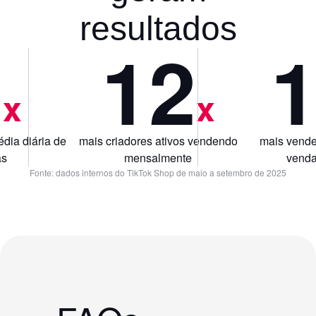
resultados
0
12
x
x
dia diária de
mais criadores ativos vendendo
mais vende
as
mensalmente
venda
Fonte: dados internos do TikTok Shop de maio a setembro de 2025