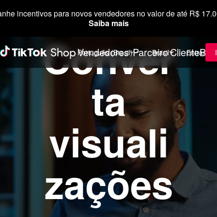
nhe incentivos para novos vendedores no valor de até R$ 17.
Saiba mais
Conver
Vendedores
Parceiro
Cliente
Blo
Português (Brasil)
Brasil
Entrar
ta
visuali
zações