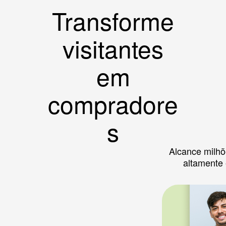
Transforme
visitantes
em
compradore
s
Alcance milhõ
altamente