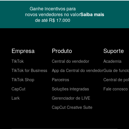
Ganhe incentivos para
novos vendedores no valor
Saiba mais
de até R$ 17.000
Empresa
Produto
Suporte
TikTok
Central do vendedor
Academia
TikTok for Business
App da Central do vendedor
Guia de funci
TikTok Shop
Parceiros
Central de pol
CapCut
Soluções integradas
Fale conosco
Lark
Gerenciador de LIVE
CapCut Creative Suite