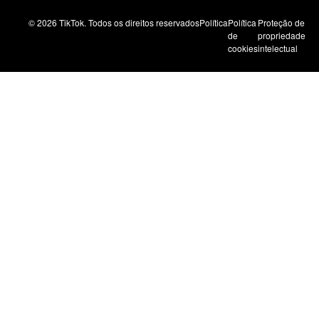
© 2026 TikTok. Todos os direitos reservados
Política
Política
Proteção de
de
propriedade
cookies
intelectual