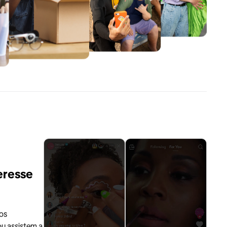
eresse
os
u assistem a