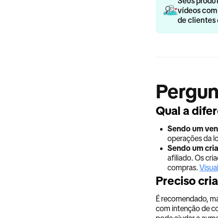
Seus produt
vídeos com 
de clientes
Pergun
Qual a dife
•
Sendo um ven
operações da lo
•
Sendo um cria
afiliado. Os cr
compras.
Visua
Preciso cri
É recomendado, mas
com intenção de co
pode ajudar a aumen