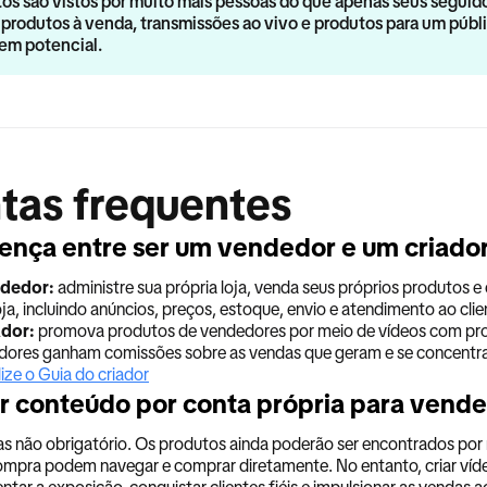
os são vistos por muito mais pessoas do que apenas seus segui
produtos à venda, transmissões ao vivo e produtos para um públi
 em potencial.
tas frequentes
rença entre ser um vendedor e um criado
dedor:
administre sua própria loja, venda seus próprios produtos 
ja, incluindo anúncios, preços, estoque, envio e atendimento ao clie
dor:
promova produtos de vendedores por meio de vídeos com produt
iadores ganham comissões sobre as vendas que geram e se concentr
lize o Guia do criador
ar conteúdo por conta própria para vend
 não obrigatório. Os produtos ainda poderão ser encontrados por mei
mpra podem navegar e comprar diretamente. No entanto, criar víde
tar a exposição, conquistar clientes fiéis e impulsionar as vendas 