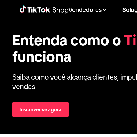
Vendedores
Solu
Entenda como o
T
funciona
Saiba como você alcança clientes, impul
vendas
Inscrever-se agora