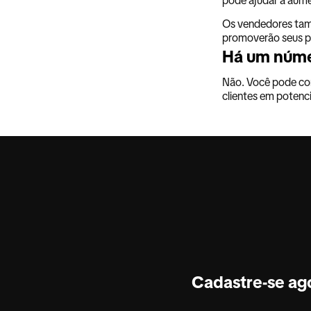
Os vendedores tam
promoverão seus pr
Há um núme
Não. Você pode co
clientes em potenci
Cadastre-se ag