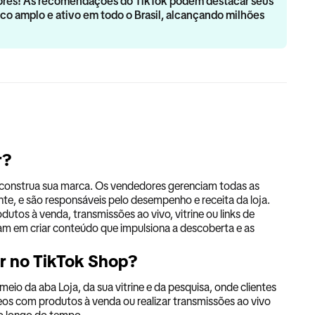
dores! As recomendações do TikTok podem destacar seus
co amplo e ativo em todo o Brasil, alcançando milhões
r?
e construa sua marca. Os vendedores gerenciam todas as
nte, e são responsáveis pelo desempenho e receita da loja.
os à venda, transmissões ao vivo, vitrine ou links de
am em criar conteúdo que impulsiona a descoberta e as
er no TikTok Shop?
o da aba Loja, da sua vitrine e da pesquisa, onde clientes
os com produtos à venda ou realizar transmissões ao vivo
ao longo do tempo.