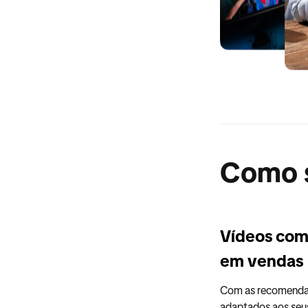
Como s
Vídeos com 
em vendas
Com as recomendaç
adaptados aos seus