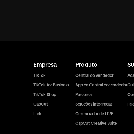
Empresa
Produto
Su
TikTok
Central do vendedor
Ac
TikTok for Business
App da Central do vendedor
Gui
TikTok Shop
Parceiros
Cen
CapCut
Soluções integradas
Fal
Lark
Gerenciador de LIVE
CapCut Creative Suite