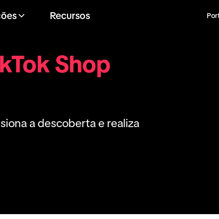
ções
Recursos
Port
ikTok Shop
siona a descoberta e realiza