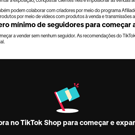
bém podem colaborar com criadores por meio do programa Afiliado
odutos por meio de vídeos com produtos à venda e transmissões ao
ro mínimo de seguidores para começar 
meçar a vender sem nenhum seguidor. As recomendações do TikTok
al.
ora no TikTok Shop para começar e expan