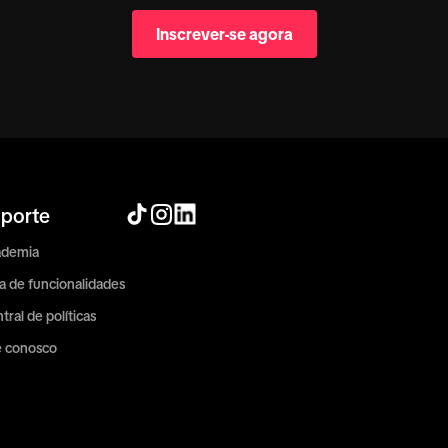
Inscrever-se agora
porte
ademia
a de funcionalidades
tral de políticas
e conosco