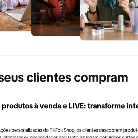
eus clientes compram
produtos à venda e LIVE: transforme int
ões personalizadas do TikTok Shop, os clientes descobrem produt
 interesses ou necessidades enquanto navegam por vídeos curtos o